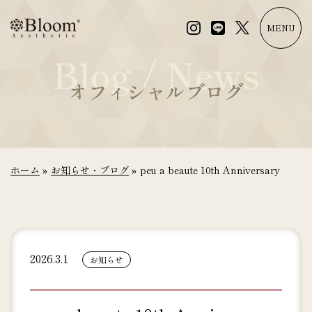
コ
ン
MENU
テ
Blog / News
ン
ツ
オフィシャルブログ
に
ス
キ
ッ
プ
ホーム
»
お知らせ・ブログ
»
peu a beaute 10th Anniversary
2026.3.1
お知らせ