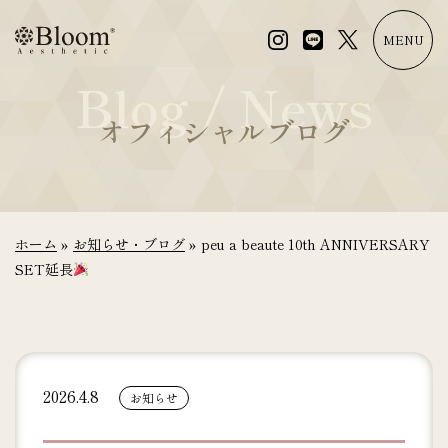
コ
ン
MENU
テ
Blog / News
ン
ツ
オフィシャルブログ
に
ス
キ
ッ
プ
ホーム
»
お知らせ・ブログ
»
peu a beaute 10th ANNIVERSARY
SET延長
2026.4.8
お知らせ