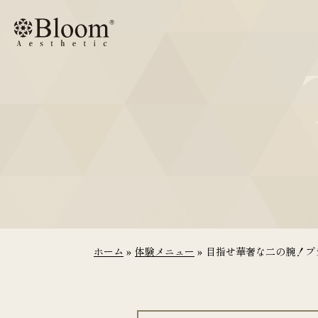
コ
ン
テ
ン
ツ
に
ス
キ
ッ
プ
ホーム
»
体験メニュー
»
目指せ華奢な二の腕！プラ