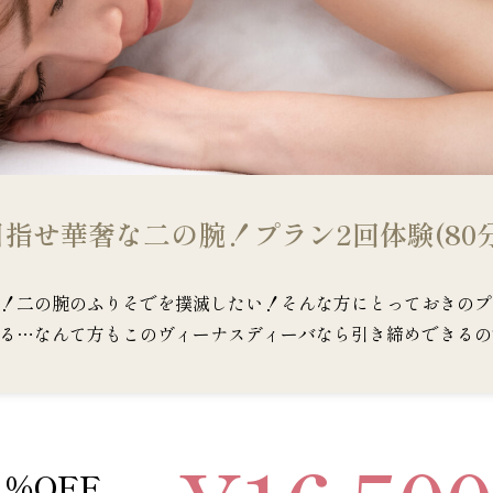
目指せ華奢な二の腕！プラン2回体験(80分
！二の腕のふりそでを撲滅したい！そんな方にとっておきのプ
る…なんて方もこのヴィーナスディーバなら引き締めできるの
1%OFF