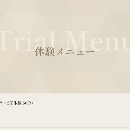
Trial Men
体験メニュー
ン2回体験(80分)