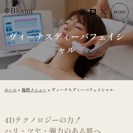
コ
ン
MENU
テ
ン
ツ
ヴィーナスディーバフェイシ
に
ス
ャル
キ
ッ
プ
ホーム
»
施術メニュー
»
ヴィーナスディーバフェイシャル
4Dテクノロジーの力！
ハリ・ツヤ・弾力のある肌へ