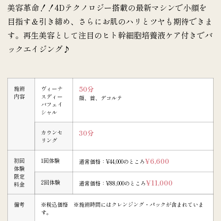
美容革命！！4Dテクノロジー搭載の最新マシンで小顔を
目指す＆引き締め、さらにお肌のハリとツヤも期待できま
す。再生美容として注目のヒト幹細胞培養液ケア付きでバ
ックエイジング♪
施術
ヴィーナ
50分
内容
スディー
顔、首、デコルテ
バフェイ
シャル
カウンセ
30分
リング
初回
1回体験
¥6,600
通常価格：¥44,000のところ
体験
限定
2回体験
¥11,000
通常価格：¥88,000のところ
料金
備考
※税込価格 ※施術時間にはクレンジング・パックが含まれていま
す。