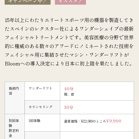
キャンペーン中！
オススメ！
15年以上にわたりエリートスポーツ用の機器を製造してき
たスペインのレクスター社によるワンダーシェイプの最新
フェイシャルトリートメントです。美容医療の分野で世界
的に権威のある数々のアワードにノミネートされた技術を
フェイシャル用に集結させたマシン・ワンダーリフトが
Bloomへの導入決定により日本に初上陸を果たしました。
施術内
ワンダーリフト
40分
容
顔、首
カウンセリング
30分
初回体
1回体験
¥9,900
通常価格：¥22,000のところ
験
限定料
金