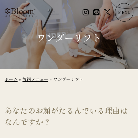
コ
ン
MENU
テ
ン
ツ
ワンダーリフト
に
ス
キ
ッ
プ
ホーム
»
施術メニュー
»
ワンダーリフト
あなたのお顔がたるんでいる理由は
なんですか？