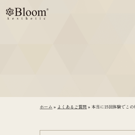
コ
ン
テ
ン
ツ
に
ス
キ
ッ
プ
ホーム
»
よくあるご質問
»
本当に15回体験でこ