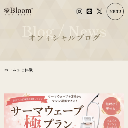
コ
ン
MENU
テ
Blog / News
ン
ツ
オフィシャルブログ
に
ス
キ
ッ
プ
ホーム
»
ご体験