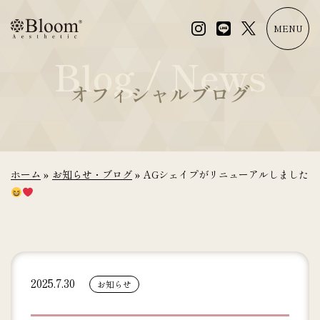
コ
ン
MENU
テ
Blog / News
ン
ツ
オフィシャルブログ
に
ス
キ
ッ
プ
ホーム
»
お知らせ・ブログ
»
AGシェイプがリニューアルしました
2025.7.30
お知らせ