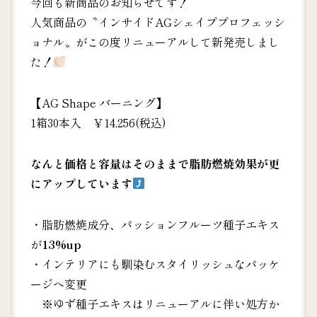
今回も新商品のお知らせです！
人気商品の〝インサイドAGシェイププロフェッシ
ョナル〟がこの度リニューアルして新発売しまし
た！
【AG Shape バーニング】
1箱30本入 ￥14,256(税込)
なんと価格と容量はそのままで脂肪燃焼効果が更
にアップしています
・脂肪燃焼成分、パッションフルーツ種子エキス
が
13%up
・インテリアにも馴染むスタイリッシュなパッケ
ージへ変更
※ゆず種子エキスはリニューアルに伴い処方か