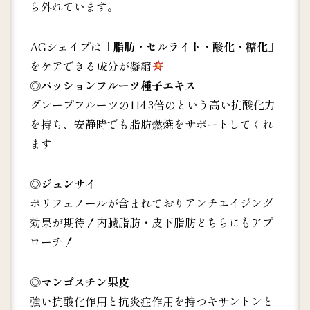
ら外れています。
AGシェイプは
「脂肪・セルライト・酸化・糖化」
をケアできる成分が凝縮
◎パッションフルーツ種子エキス
グレープフルーツの114.3倍のという高い抗酸化力
を持ち、安静時でも脂肪燃焼をサポートしてくれ
ます
◎
ジュンサイ
ポリフェノールが含まれておりアンチエイジング
効果が期待！内臓脂肪・皮下脂肪どちらにもアプ
ローチ！
◎
マンゴスチン果皮
強い抗酸化作用と抗炎症作用を持つキサントンと