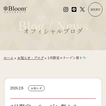
コ
ン
MENU
テ
Blog / News
ン
ツ
オフィシャルブログ
に
ス
キ
ッ
プ
ホーム
»
お知らせ・ブログ
»
2月限定コラーゲン祭り
2026.2.8
お知らせ