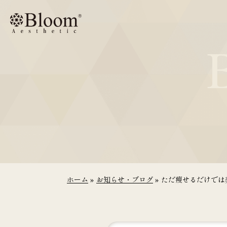
コ
ン
テ
ン
ツ
に
ス
キ
ッ
プ
ホーム
»
お知らせ・ブログ
»
ただ痩せるだけでは