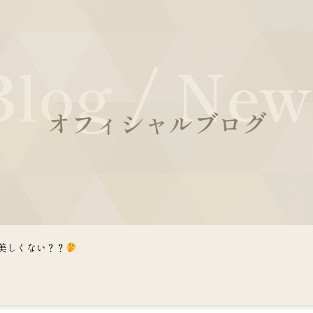
Blog / New
オフィシャルブログ
美しくない？？