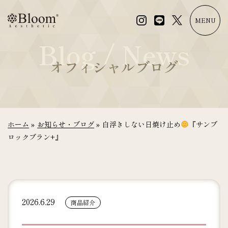
コ
ン
MENU
テ
Blog / News
ン
ツ
オフィシャルブログ
に
ス
キ
ッ
プ
ホーム
»
お知らせ・ブログ
»
白浮きしない日焼け止め
『サンブ
ロックブラン+』
2026.6.29
商品紹介