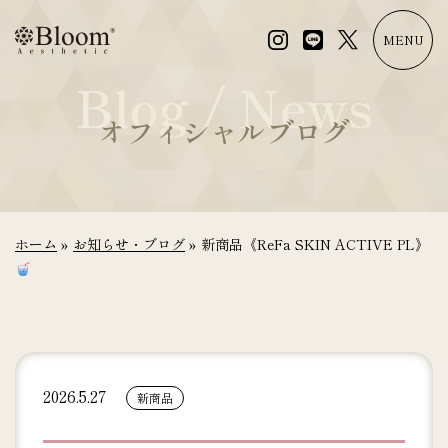
コ
ン
MENU
テ
Blog / News
ン
ツ
オフィシャルブログ
に
ス
キ
ッ
プ
ホーム
»
お知らせ・ブログ
»
新商品《ReFa SKIN ACTIVE PL》
2026.5.27
新商品