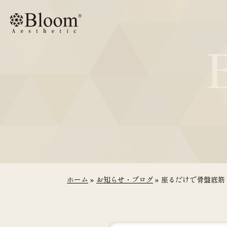
コ
ン
テ
ン
ツ
に
ス
キ
ッ
プ
ホーム
»
お知らせ・ブログ
»
座るだけで骨盤底筋