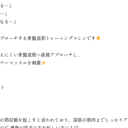
る…」
…」
なる…」
プローチする骨盤底筋トレーニングマシンです
えにくい骨盤底筋へ直接アプローチし、
ナーマッスルを刺激
ート
万回の筋収縮を起こすと言われており、深部の筋肉までしっかり
ので 運動が苦手な方や忙しい方にも◎