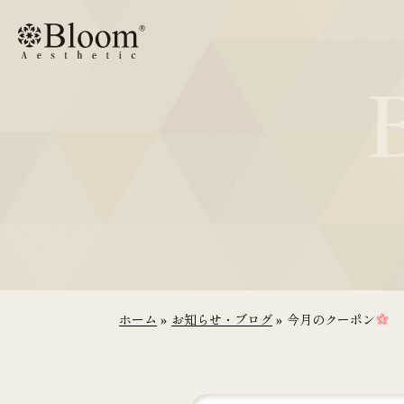
コ
ン
テ
ン
ツ
に
ス
キ
ッ
プ
ホーム
»
お知らせ・ブログ
»
今月のクーポン