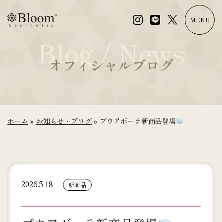
コ
ン
MENU
テ
Blog / News
ン
ツ
オフィシャルブログ
に
ス
キ
ッ
プ
ホーム
»
お知らせ・ブログ
»
プウアボーテ新商品登場
2026.5.18
新商品