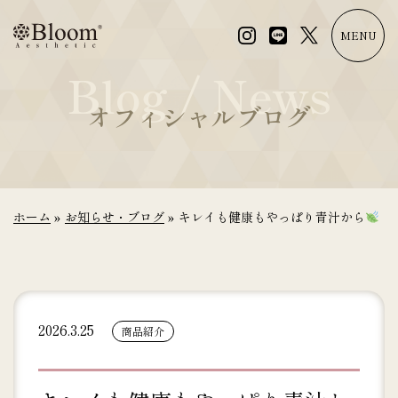
コ
ン
MENU
テ
Blog / News
ン
ツ
オフィシャルブログ
に
ス
キ
ッ
プ
ホーム
»
お知らせ・ブログ
»
キレイも健康もやっぱり青汁から
2026.3.25
商品紹介