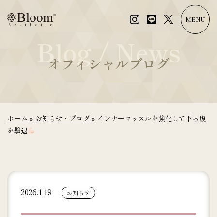
コ
ン
MENU
テ
Blog / News
ン
ツ
オフィシャルブログ
に
ス
キ
ッ
プ
ホーム
»
お知らせ・ブログ
»
インナーマッスルを強化して下っ腹
を撃退
2026.1.19
お知らせ