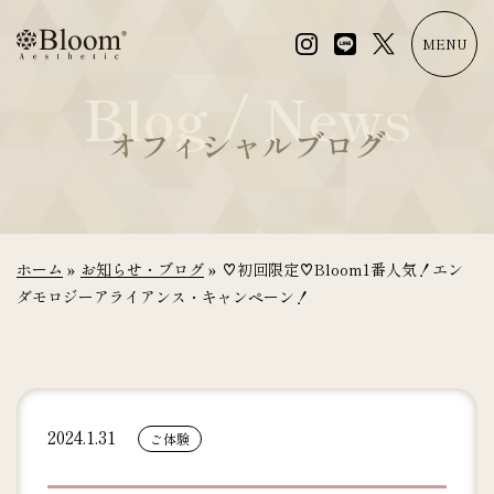
コ
ン
MENU
テ
Blog / News
ン
ツ
オフィシャルブログ
に
ス
キ
ッ
プ
ホーム
»
お知らせ・ブログ
»
♡初回限定♡Bloom1番人気！エン
ダモロジーアライアンス・キャンペーン！
2024.1.31
ご体験