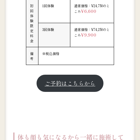
初
1回体験
通常価格：¥24,750のと
回
¥6,600
ころ
体
験
限
3回体験
通常価格：¥74,250のと
定
¥9,900
ころ
料
金
備
※税込価格
考
ご予約はこちらから
体も顔も気になるから一緒に施術して