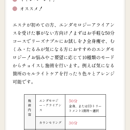
オススメ！
エステが初めての方、エンダモロジーアライアン
スを受けた事がない方向け！まずはお手軽な50分
コースでリーズナブルにお試しを♪全身痩せ、む
くみ・たるみが気になる方におすすめのエンダモ
ロジー！お悩みやご要望に応じて10種類のモード
からチョイスし施術を行います。例えば気になる
箇所のセルライトケアを行ったり色々とアレンジ
可能です。
施
エンダモロジ
50分
術
ー・アライアン
全身、またはIDトリー
内
ス
トメント1箇所～選択
容
カウンセリング
30分