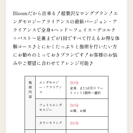
Bloomだから出来る！超贅沢なロングプラン！エ
ンダモロジーアライアンスの最新バージョン・ア
ライアンスで全身+ヘッド～フェイス～デコルテ
＋バスト～足裏までが1回ですべて行えるお得な体
験コース♪とにかくたっぷりと施術を行いたい方
にお勧めのとっておきプランです！お客様のお悩
みやご要望に合わせてアレンジ可能♪
施
エンダモロジ
50分
術
ー・アライアン
全身、またはIDトリー
内
ス
トメント1箇所～選択
容
フェイスエンダ
50分
モロジー
お顔、お首
カウンセリング
30分