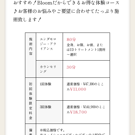
おすすめ！Bloomだからできるお得な体験コース
♪お客様のお悩みやご要望に合わせてたっぷり施
術致します！
施
エンダモロ
80分
術
ジー・アラ
全身、お顔、お首、また
内
イアンス
はIDトリートメント1箇所
容
～選択
カウンセリ
30分
ング
初
1回体験
通常価格：¥47,300のとこ
回
¥11,000
ろ
体
験
限
3回体験
通常価格：¥141,900のとこ
定
¥18,700
ろ
料
金
備
※税込価格です。
考
※フェイシャル+ボディかボディのみ80分で