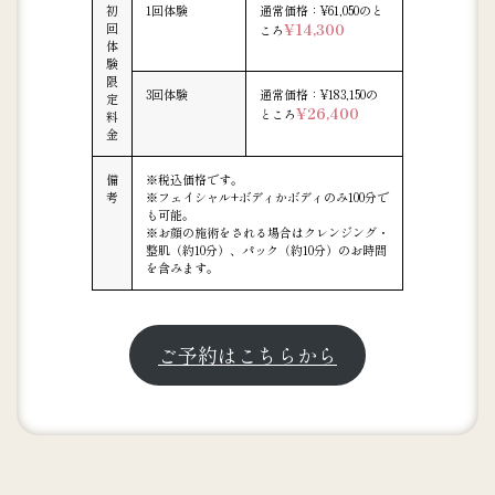
初
1回体験
通常価格：¥61,050のと
回
¥14,300
ころ
体
験
限
3回体験
通常価格：¥183,150の
定
¥26,400
ところ
料
金
備
※税込価格です。
考
※フェイシャル+ボディかボディのみ100分で
も可能。
※お顔の施術をされる場合はクレンジング・
整肌（約10分）、パック（約10分）のお時間
を含みます。
ご予約はこちらから